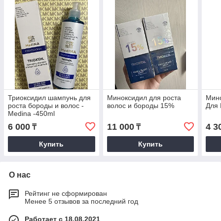
Триоксидил шампунь для
Миноксидил для роста
Мино
роста бороды и волос -
волос и бороды 15%
Для 
Medina -450ml
6 000
11 000
4 3
₸
₸
Купить
Купить
О нас
Рейтинг не сформирован
Менее 5 отзывов за последний год
Работает с 18.08.2021