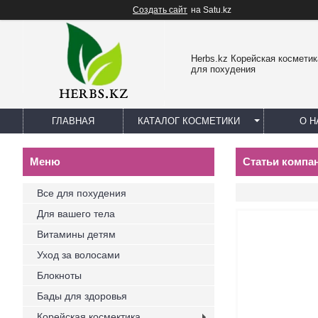
Создать сайт
на Satu.kz
Herbs.kz Корейская космети
для похудения
ГЛАВНАЯ
КАТАЛОГ КОСМЕТИКИ
О Н
Статьи компа
Все для похудения
Для вашего тела
Витамины детям
Уход за волосами
Блокноты
Бады для здоровья
Корейская космектика