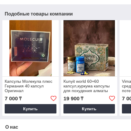
Подобные товары компании
Капсулы Молекула плюс
Kunyit world 60+60
Vima
Германия 40 капсул
капсул,куркума капсулы
сред
Оригинал
для похудения алматы
поте
7 000
19 900
7 0
₸
₸
Купить
Купить
О нас