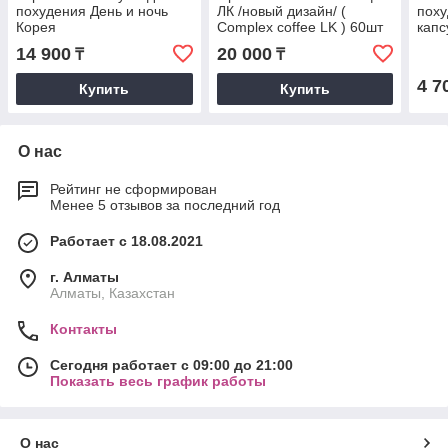
похудения День и ночь
ЛК /новый дизайн/ (
поху
Корея
Complex coffee LK ) 60шт
капс
14 900
20 000
₸
₸
4 7
Купить
Купить
О нас
Рейтинг не сформирован
Менее 5 отзывов за последний год
Работает с 18.08.2021
г. Алматы
Алматы, Казахстан
Контакты
Сегодня работает с 09:00 до 21:00
Показать весь график работы
О нас