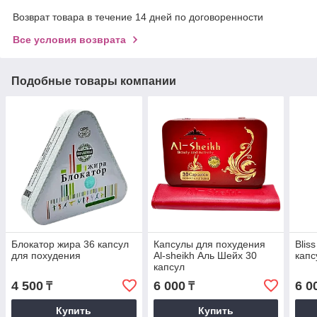
Возврат товара в течение 14 дней по договоренности
Все условия возврата
Подобные товары компании
Блокатор жира 36 капсул
Капсулы для похудения
Blis
для похудения
Al-sheikh Аль Шейх 30
капс
капсул
4 500
6 000
6 0
₸
₸
Купить
Купить