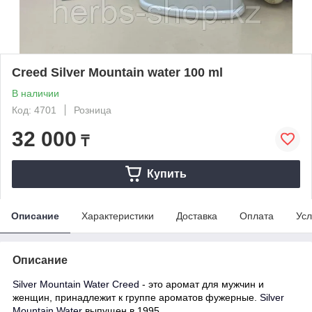
Creed Silver Mountain water 100 ml
В наличии
Код: 4701
Розница
32 000
₸
Купить
Описание
Характеристики
Доставка
Оплата
Усл
Описание
Silver Mountain Water
Creed
- это аромат для мужчин и
женщин, принадлежит к группе ароматов фужерные.
Silver
Mountain Water
выпущен в 1995.