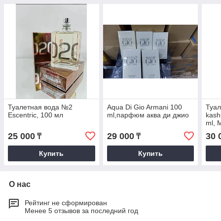
Туалетная вода №2
Aqua Di Gio Armani 100
Туал
Escentric, 100 мл
ml,парфюм аква ди джио
kash
ml, 
туал
25 000
29 000
30 
₸
₸
kash
Купить
Купить
О нас
Рейтинг не сформирован
Менее 5 отзывов за последний год