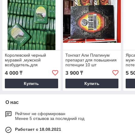
Королевский черный
Тонгкат Али Платинум
Ярса
муравей ,мужской
препарат для повышения
муж
возбудитель,для
потенции 10 шт
пот
повышения потенции
4 000
3 900
5 5
₸
₸
Купить
Купить
О нас
Рейтинг не сформирован
Менее 5 отзывов за последний год
Работает с 18.08.2021