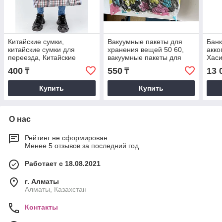
Китайские сумки,
Вакуумные пакеты для
Банк
китайские сумки для
хранения вещей 50 60,
акко
переезда, Китайские
вакуумные пакеты для
Хаси
дорожные сумки,
хранения одежды,
Magn
400
550
13 
₸
₸
китайские дорожные
вакуумные пакеты для
suct
сумки Алматы,
хранения
Купить
Купить
О нас
Рейтинг не сформирован
Менее 5 отзывов за последний год
Работает с 18.08.2021
г. Алматы
Алматы, Казахстан
Контакты