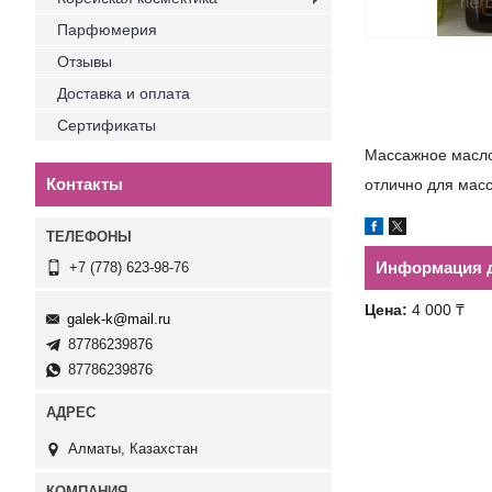
Парфюмерия
Отзывы
Доставка и оплата
Сертификаты
Массажное масл
Контакты
отлично для масс
Информация д
+7 (778) 623-98-76
Цена:
4 000 ₸
galek-k@mail.ru
87786239876
87786239876
Алматы, Казахстан