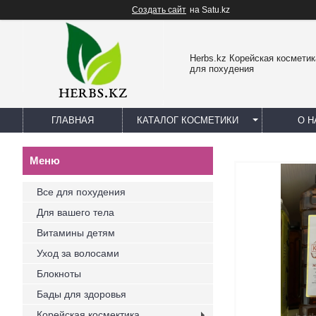
Создать сайт
на Satu.kz
Herbs.kz Корейская космети
для похудения
ГЛАВНАЯ
КАТАЛОГ КОСМЕТИКИ
О Н
Все для похудения
Для вашего тела
Витамины детям
Уход за волосами
Блокноты
Бады для здоровья
Корейская космектика