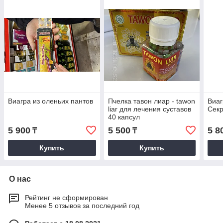
Виагра из оленьих пантов
Пчелка тавон лиар - tawon
Виаг
liar для лечения суставов
Секр
40 капсул
5 900
5 500
5 8
₸
₸
Купить
Купить
О нас
Рейтинг не сформирован
Менее 5 отзывов за последний год