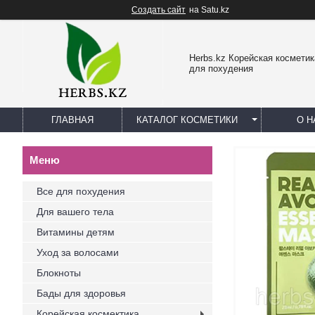
Создать сайт
на Satu.kz
Herbs.kz Корейская космети
для похудения
ГЛАВНАЯ
КАТАЛОГ КОСМЕТИКИ
О Н
Все для похудения
Для вашего тела
Витамины детям
Уход за волосами
Блокноты
Бады для здоровья
Корейская космектика